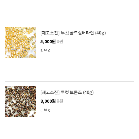
[재고소진] 투컷 골드실버라인 (40g)
5,000원
0원
리뷰
0
[재고소진] 투컷 브론즈 (40g)
8,000원
0원
리뷰
0