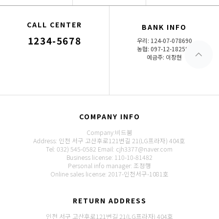
CALL CENTER
BANK INFO
1234-5678
우리: 124-07-078690
농협: 097-12-182581
예금주: 이창현
COMPANY INFO
Company:비드붐
Address: 인천 서구 고산후로121번길 21(LG프라자) 404호
Tel: 032) 545-0582
Email: cjh3377@naver.com
Business license: 110-10-81482
Personal info manager: 조정행
Online sales license: 2017-인천서구-1081호
RETURN ADDRESS
인천 서구 고산후로121번길 21(LG프라자) 404호