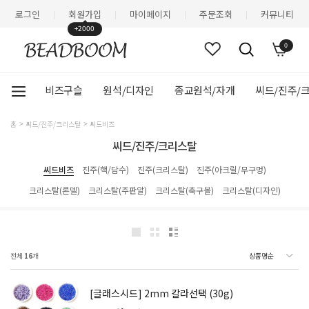
로그인
회원가입
마이페이지
주문조회
커뮤니티
|
|
|
|
+2000
0
비즈구슬
원석/디자인
종교원석/자개
씨드/진주/
홈
씨드/진주/크리스탈
씨드비즈
씨드/진주/크리스탈
씨드비즈
진주(핵/담수)
진주(크리스탈)
진주(아크릴/무구멍)
크리스탈(론델)
크리스탈(주판알)
크리스탈(축구볼)
크리스탈(디자인)
전체
16
개
[글래스시드] 2mm 칼라선택 (30g)