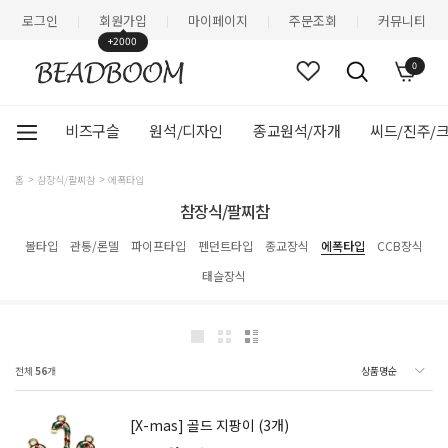
로그인
회원가입
마이페이지
주문조회
커뮤니티
|
|
|
|
+2000
0
비즈구슬
원석/디자인
종교원석/자개
씨드/진주/
홈
참장식/팔찌참
에폭타입
참장식/팔찌참
볼타입
관통/론델
파이프타입
펜던트타입
종교장식
에폭타입
CCB장식
태슬장식
전체
56
개
[X-mas] 골드 지팡이 (3개)