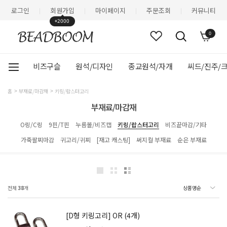
로그인
회원가입
마이페이지
주문조회
커뮤니티
|
|
|
|
+2000
0
비즈구슬
원석/디자인
종교원석/자개
씨드/진주/
홈
부재료/마감재
키링/랍스터고리
부재료/마감재
O링/C링
9핀/T핀
누름볼/비즈캡
키링/랍스터고리
비즈끝마감/기타
가죽팔찌마감
귀고리/귀찌
[재고 캐스팅]
써지컬 부재료
순은 부재료
전체
38
개
[D형 키링고리] OR (4개)