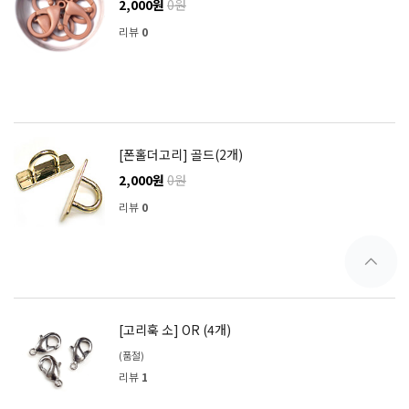
2,000원
0원
리뷰
0
[폰홀더고리] 골드(2개)
2,000원
0원
리뷰
0
[고리훅 소] OR (4개)
(품절)
리뷰
1