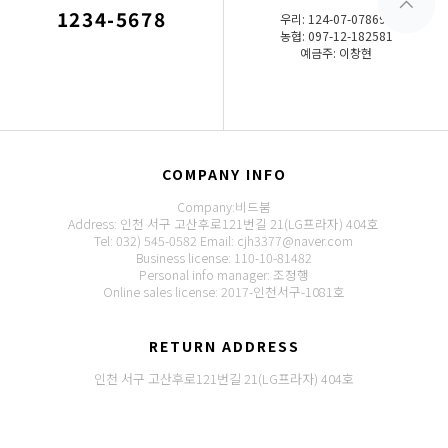
1234-5678
우리: 124-07-078690
농협: 097-12-182581
예금주: 이창현
COMPANY INFO
Company:비드붐
Address: 인천 서구 고산후로121번길 21(LG프라자) 404호
Tel: 032) 545-0582
Email: cjh3377@naver.com
Business license: 110-10-81482
Personal info manager: 조정행
Online sales license: 2017-인천서구-1081호
RETURN ADDRESS
인천 서구 고산후로121번길 21(LG프라자) 404호