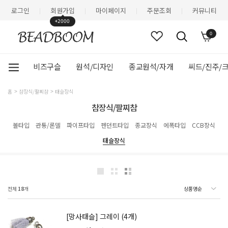
로그인
회원가입
마이페이지
주문조회
커뮤니티
|
|
|
|
+2000
0
비즈구슬
원석/디자인
종교원석/자개
씨드/진주/
홈
참장식/팔찌참
태슬장식
참장식/팔찌참
볼타입
관통/론델
파이프타입
펜던트타입
종교장식
에폭타입
CCB장식
태슬장식
전체
18
개
[망사태슬] 그레이 (4개)