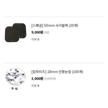
[스팽글] 50mm 사각블랙 (20개)
9,000원
0원
리뷰
0
[접착비즈] 18mm 인형눈알 (100개)
3,000원
3,600원
리뷰
0