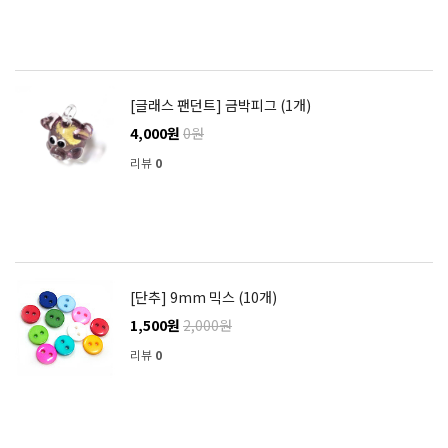
[글래스 팬던트] 금박피그 (1개)
4,000원
0원
리뷰
0
[단추] 9mm 믹스 (10개)
1,500원
2,000원
리뷰
0