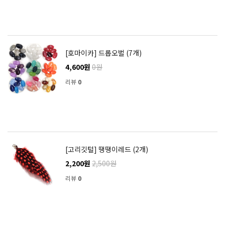
[호마이카] 드롭오벌 (7개)
4,600원
0원
리뷰
0
[고리깃털] 땡땡이레드 (2개)
2,200원
2,500원
리뷰
0