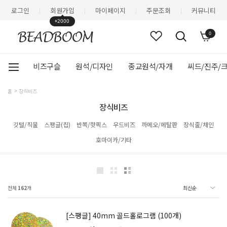
로그인
회원가입
마이페이지
주문조회
커뮤니티
|
|
|
|
+2000
0
비즈구슬
원석/디자인
종교원석/자개
씨드/진주/
홈
장식비즈
장식비즈
깃털/직물
스팽글(칩)
반쪽/핫픽스
우드비즈
까메오/메탈판
장식줄/체인
호마이카/기타
전체
162
개
[스팽글] 40mm 골드홀로그램 (100개)