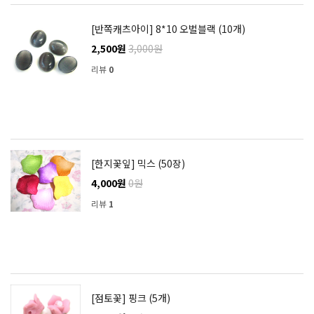
[반쪽캐츠아이] 8*10 오벌블랙 (10개)
2,500원
3,000원
리뷰
0
[한지꽃잎] 믹스 (50장)
4,000원
0원
리뷰
1
[점토꽃] 핑크 (5개)