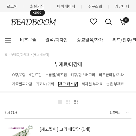
로그인
회원가입
마이페이지
주문조회
커뮤니티
|
|
|
|
+2000
0
비즈구슬
원석/디자인
종교원석/자개
씨드/진주/
홈
부재료/마감재
[재고 캐스팅]
부재료/마감재
O링/C링
9핀/T핀
누름볼/비즈캡
키링/랍스터고리
비즈끝마감/기타
가죽팔찌마감
귀고리/귀찌
[재고 캐스팅]
써지컬 부재료
순은 부재료
전체
77
개
[재고떨이] 고리 메탈망 (1개)