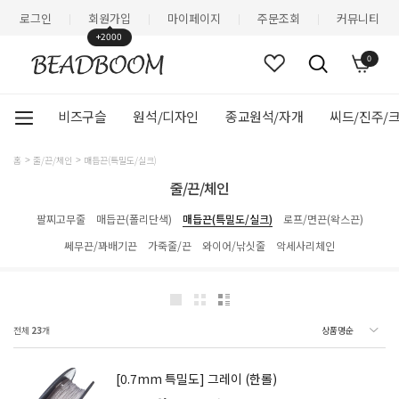
로그인
회원가입
마이페이지
주문조회
커뮤니티
|
|
|
|
+2000
0
비즈구슬
원석/디자인
종교원석/자개
씨드/진주/
홈
줄/끈/체인
매듭끈(특밀도/실크)
줄/끈/체인
팔찌고무줄
매듭끈(폴리단색)
매듭끈(특밀도/실크)
로프/면끈(왁스끈)
쎄무끈/꽈배기끈
가죽줄/끈
와이어/낚싯줄
악세사리체인
전체
23
개
[0.7mm 특밀도] 그레이 (한롤)