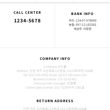
CALL CENTER
BANK INFO
1234-5678
우리: 124-07-078690
농협: 097-12-182581
예금주: 이창현
COMPANY INFO
Company:비드붐
Address: 인천 서구 고산후로121번길 21(LG프라자) 404호
Tel: 032) 545-0582
Email: cjh3377@naver.com
Business license: 110-10-81482
Personal info manager: 조정행
Online sales license: 2017-인천서구-1081호
RETURN ADDRESS
인천 서구 고산후로121번길 21(LG프라자) 404호