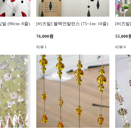
 (90cm: 8줄)
[비즈발] 블랙언발런스 (75~1m: 10줄)
[비즈발]
76,000원
55,000
리뷰
1
리뷰
0