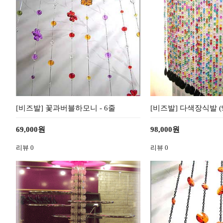
[비즈발] 꽃과버블하모니 - 6줄
[비즈발] 다색장식발 (90
69,000원
98,000원
리뷰
0
리뷰
0