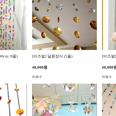
cm: 8줄)
[비즈발] 달콤장식 (5줄)
[비즈발]
48,000원
60,000
리뷰
0
리뷰
0