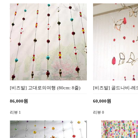
[비즈발] 고대로의여행 (80cm: 8줄)
[비즈발] 골드나비-레드 
86,000원
60,000원
리뷰
1
리뷰
0