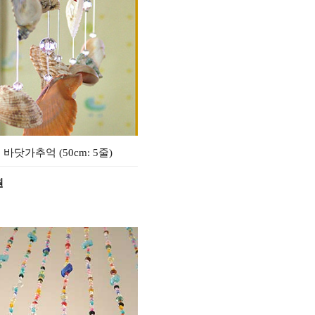
 바닷가추억 (50cm: 5줄)
원