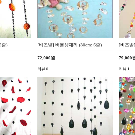
6줄)
[비즈발] 버블샹제리 (80cm: 6줄)
[비즈발]
72,000원
79,000
리뷰
0
리뷰
1