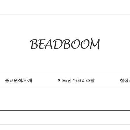
종교원석/자개
씨드/진주/크리스탈
참장