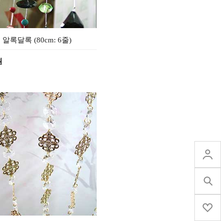
 알록달록 (80cm: 6줄)
원