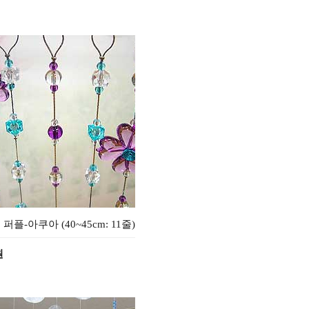
 퍼플-아쿠아 (40~45cm: 11줄)
원