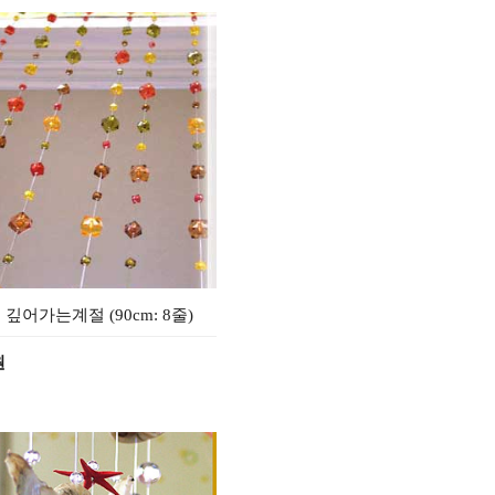
 깊어가는계절 (90cm: 8줄)
원