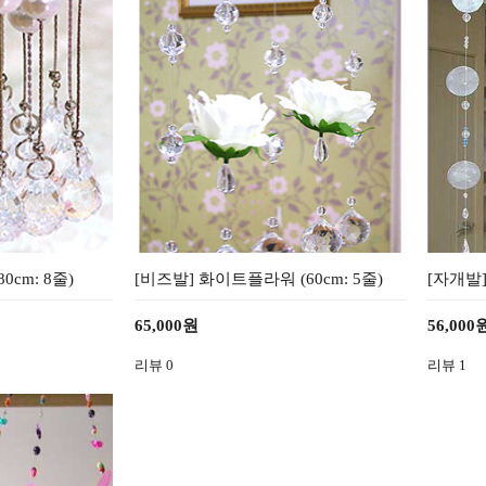
cm: 8줄)
[비즈발] 화이트플라워 (60cm: 5줄)
[자개발]
65,000원
56,000
리뷰
0
리뷰
1