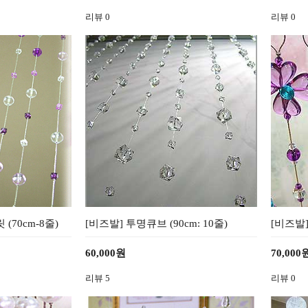
리뷰
0
리뷰
0
(70cm-8줄)
[비즈발] 투명큐브 (90cm: 10줄)
[비즈발]
60,000원
70,000
리뷰
5
리뷰
0