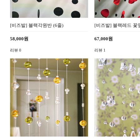
[비즈발] 블랙각원반 (6줄)
[비즈발] 블랙레드 꽃잎발
58,000원
67,000원
리뷰
0
리뷰
1