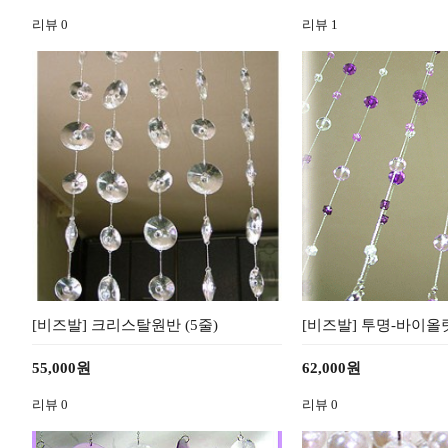
리뷰
0
리뷰
1
[비즈발] 크리스탈원반 (5줄)
[비즈발] 투명-바이올릿 
55,000원
62,000원
리뷰
0
리뷰
0