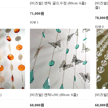
[비즈발] 엔틱 골드수정 (80cm: 6줄)
[비즈발]
줄)
71,000원
78,000
리뷰
1
리뷰
0
)
[비즈발] 엔틱나비 (80cm: 6줄)
[비즈발]
60,000원
68,000