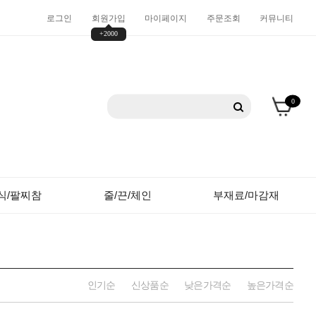
로그인
회원가입
마이페이지
주문조회
커뮤니티
+2000
0
식/팔찌참
줄/끈/체인
부재료/마감재
인기순
신상품순
낮은가격순
높은가격순