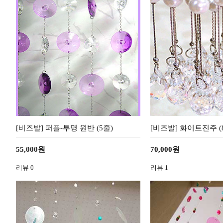
[비즈발] 퍼플-투명 원반 (5줄)
[비즈발] 화이트진주 (80
55,000원
70,000원
리뷰
0
리뷰
1