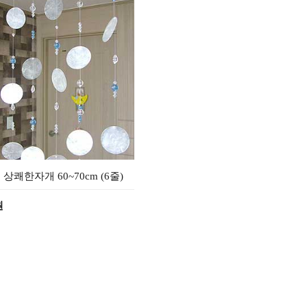
 상쾌한자개 60~70cm (6줄)
원